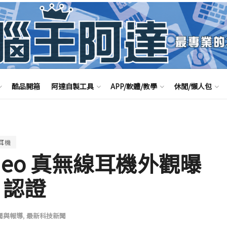
酷品開箱
阿達自製工具
APP/軟體/教學
休閒/懶人包
耳機
ir Neo 真無線耳機外觀曝
 認證
聞與報導
,
最新科技新聞