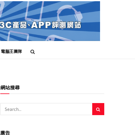
電腦王團隊
網站搜尋
廣告