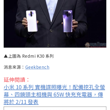
▲上圖為 Redmi K30 系列
消息來源：
Geekbench
延伸閱讀：
小米 10 系列 實機諜照曝光！配備挖孔全螢
幕、四鏡頭主相機與 65W 快充充電器，傳
將於 2/11 發表