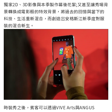
獨家2D、3D影像與本季製作幕後花絮;又甚至讓秀場背
景轉換成電影般的特效背景，將過去的回憶與當下的
科技、生活重新混合，而創造岀安格斯江新季度對服
裝的混合新生。
時裝秀之後，賓客可以透過VIVE Arts與ANGUS