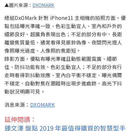
▲圖片來源：
DXOMARK
總結DxOMark 針對 iPhone11 主相機的拍照方面，優
點包括曝光準確一致、色彩生動宜人、室內和戶外的
細節良好、超廣角表現出色；不足的部分有中、長距
離變焦質量低、通常看得見振鈴偽像、夜間閃光燈人
像照曝光過度、人像照的焦距短。
錄影方面，優點有曝光準確且動態範圍寬廣、細節
佳、防抖功能有效、色彩生動宜人；不足的部分有行
走時看得到抖動效應、室內白平衡不穩定、曝光偶爾
不穩定、自動對焦在跟蹤時出現步進痕跡、高光下抖
動狀況明顯可見。
消息來源：
DXOMARK
延伸閱讀：
鍾文澤 盤點 2019 年最值得購買的智慧型手