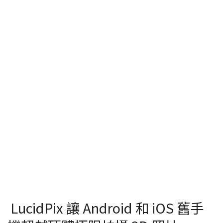
LucidPix 讓 Android 和 iOS 舊手