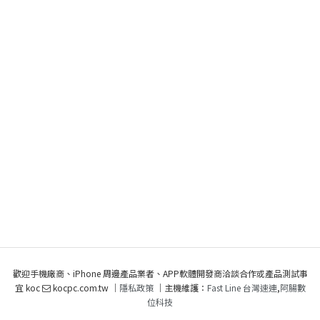
歡迎手機廠商、iPhone 周邊產品業者、APP軟體開發商洽談合作或產品測試事
宜 koc
kocpc.com.tw ｜
隱私政策
｜主機維護：
Fast Line 台灣速連
,
阿腸數
位科技