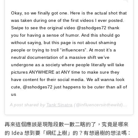
Okay, so we finally got one. Here is the actual shot that
was taken during one of the first videos I ever posted.
Swipe to see the original video @sshodges72 thank
you for having a sense of humor. And this should go
without saying, but this page is not about shaming
people or trying to troll “influencers”. At most it’s a
neutral documentation of a massive shift we’ve
undergone as a society where people literally will take
pictures ANYWHERE at ANY time to make sure they
have content for their social media. We all wanna look
cute, @sshodges72 just happens to be cuter than all of
us
A post shared by
Tank Sinatra
(@influencersinthewild) on
Jan
再來這個應該是現階段數一數二瞎的了，究竟是哪來
的 Idea 想到要「網紅上樹」的？有想過樹的想法嗎：