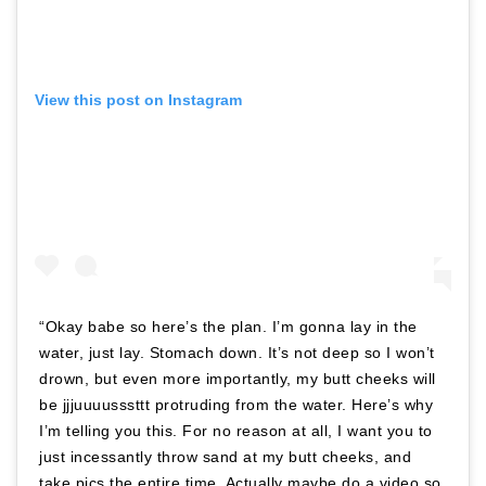
View this post on Instagram
“Okay babe so here’s the plan. I’m gonna lay in the
water, just lay. Stomach down. It’s not deep so I won’t
drown, but even more importantly, my butt cheeks will
be jjjuuuusssttt protruding from the water. Here’s why
I’m telling you this. For no reason at all, I want you to
just incessantly throw sand at my butt cheeks, and
take pics the entire time. Actually maybe do a video so