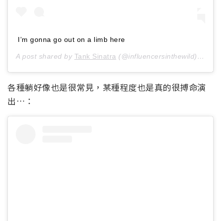
I’m gonna go out on a limb here
A post shared by
Tank Sinatra
(@influencersinthewild) on
Jan
各種躺好像也是很常見，某種程度也是真的很搏命演
出…：