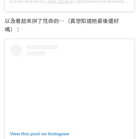
A post shared by
Tank Sinatra
(@influencersinthewild) on
Jan
以及看起來拼了性命的…（真想知道她最後還好
嗎）：
View this post on Instagram