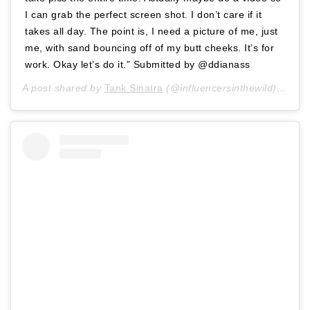
I can grab the perfect screen shot. I don’t care if it
takes all day. The point is, I need a picture of me, just
me, with sand bouncing off of my butt cheeks. It’s for
work. Okay let’s do it.” Submitted by @ddianass
A post shared by
Tank Sinatra
(@influencersinthewild) on
Jan