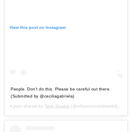
View this post on Instagram
People. Don’t do this. Please be careful out there.
(Submitted by @ceciliagabriela)
A post shared by
Tank Sinatra
(@influencersinthewild) on
Jan