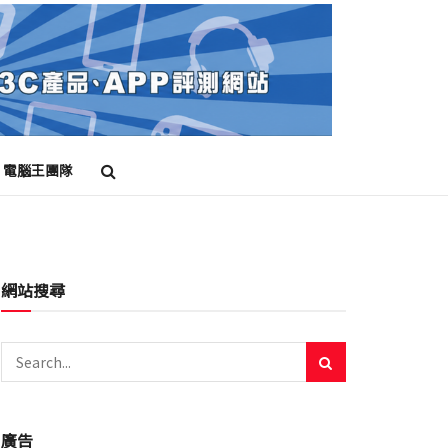
電腦王團隊
網站搜尋
廣告