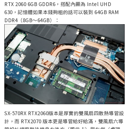
RTX 2060 6GB GDDR6，搭配內顯為 Intel UHD
630，記憶體如果本錢夠粗的話可以裝到 64GB RAM
DDR4（8GB～64GB）：
SX-570RX RTX2060版本是厚實的雙風扇四散熱導管設
計，而 RTX2070 版本更是導管給好給滿，雙風扇六導