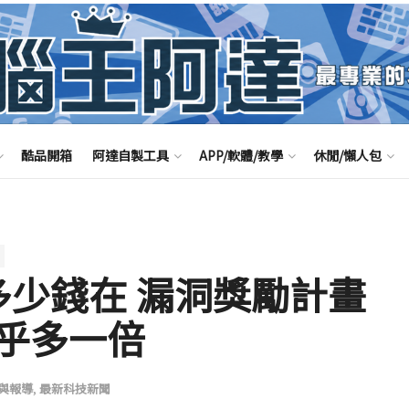
酷品開箱
阿達自製工具
APP/軟體/教學
休閒/懶人包
了多少錢在 漏洞獎勵計畫
乎多一倍
與報導
,
最新科技新聞