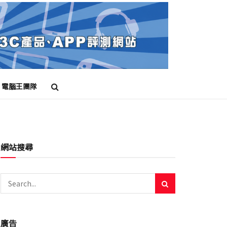
電腦王團隊
網站搜尋
廣告