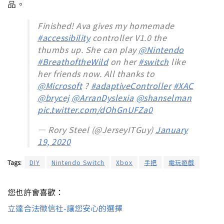
品。
Finished! Ava gives my homemade
#accessibility
controller V1.0 the
thumbs up. She can play
@Nintendo
#BreathoftheWild
on her
#switch
like
her friends now. All thanks to
@Microsoft
?
#adaptiveController
#XAC
@brycej
@ArranDyslexia
@shanselman
pic.twitter.com/dOhGnUFZa0
— Rory Steel (@JerseyITGuy)
January
19, 2020
Tags:
DIY
Nintendo Switch
Xbox
手把
電玩遊戲
您也許會喜歡：
立達合法徵信社-讓您安心的選擇