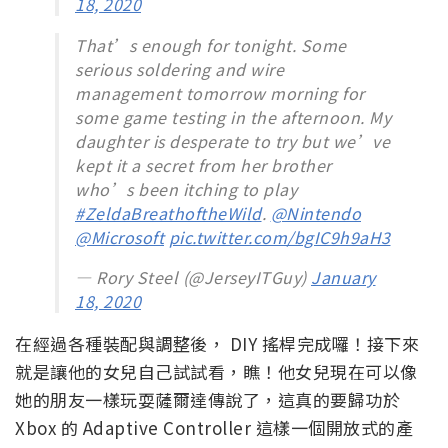
18, 2020
That’s enough for tonight. Some
serious soldering and wire
management tomorrow morning for
some game testing in the afternoon. My
daughter is desperate to try but we’ve
kept it a secret from her brother
who’s been itching to play
#ZeldaBreathoftheWild
.
@Nintendo
@Microsoft
pic.twitter.com/bgIC9h9aH3
— Rory Steel (@JerseyITGuy)
January
18, 2020
在經過各種裝配與調整後， DIY 搖桿完成囉！接下來
就是讓他的女兒自己試試看，瞧！他女兒現在可以像
她的朋友一樣玩耍薩爾達傳說了，這真的要歸功於
Xbox 的 Adaptive Controller 這樣一個開放式的產