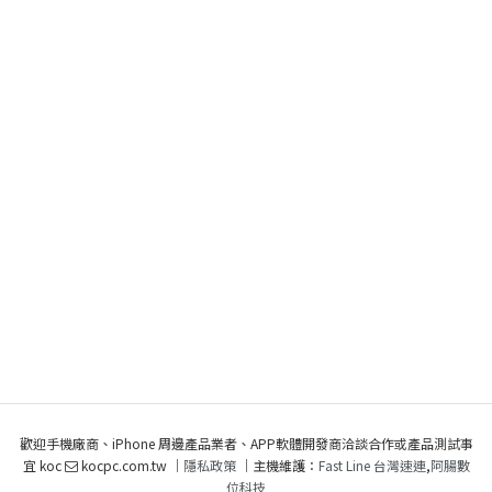
歡迎手機廠商、iPhone 周邊產品業者、APP軟體開發商洽談合作或產品測試事
宜 koc
kocpc.com.tw ｜
隱私政策
｜主機維護：
Fast Line 台灣速連
,
阿腸數
位科技