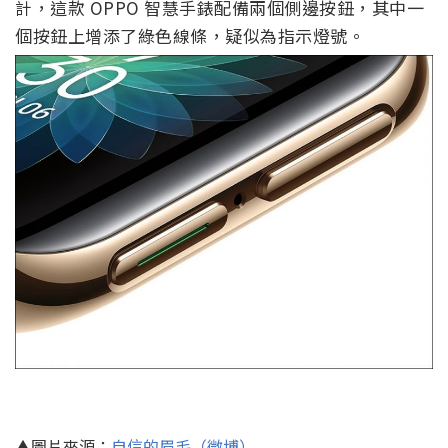
計，這款 OPPO 智慧手錶配備兩個側邊按鈕，其中一
個按鈕上增添了綠色線條，疑似為指示燈號。
▲圖片來源：
自信的眉毛（微博）