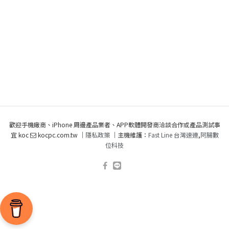
歡迎手機廠商、iPhone 周邊產品業者、APP軟體開發商洽談合作或產品測試事
宜 koc
kocpc.com.tw ｜
隱私政策
｜主機維護：
Fast Line 台灣速連
,
阿腸數
位科技