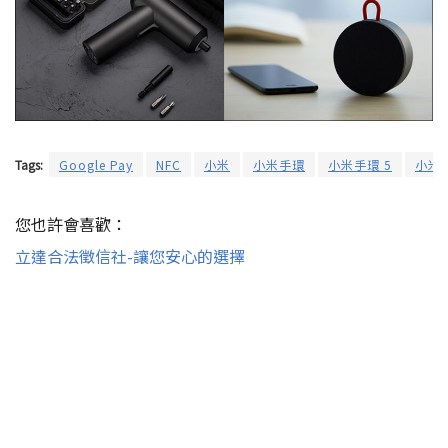
Tags:
Google Pay
NFC
小米
小米手環
小米手環 5
小米
您也許會喜歡：
立達合法徵信社-讓您安心的選擇