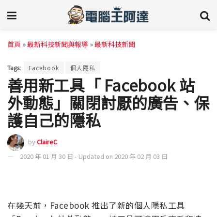
首頁
»
最新科技新聞與報導
»
最新科技新聞
Tags:
Facebook
個人隱私
善用新工具「 Facebook 站
外動態」關閉討厭的廣告、保
護自己的隱私
by
ClaireC
2020 年 01 月 30 日 - Updated on 2020 年 02 月 03 日
在幾天前，Facebook 推出了新的個人隱私工具