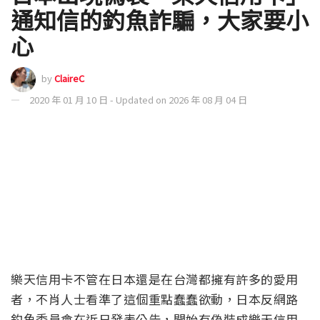
通知信的釣魚詐騙，大家要小
心
by
ClaireC
2020 年 01 月 10 日 - Updated on 2026 年 08 月 04 日
樂天信用卡不管在日本還是在台灣都擁有許多的愛用
者，不肖人士看準了這個重點蠢蠢欲動，日本反網路
釣魚委員會在近日發表公告，開始有偽裝成樂天信用
卡會員通知的詐騙信件，內含指向釣魚網站的連結，
大家就算看到貌似官方的信件，在展信後不僅要留意
字裡行間的意思，在點擊超連結前都要小心查看喔！