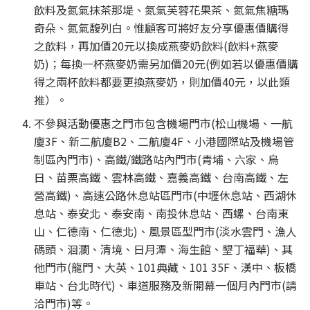
飲料及氮氣抹茶那堤、氮氣芙蓉花果茶、氮氣焦糖瑪
奇朵、氮氣馥列白。惟顧客可將好友分享優惠價購得
之飲料，再加價20元以換成燕麥奶飲料(飲料+燕麥
奶)；每換一杯燕麥奶需另加價20元(例如若以優惠價購
得之兩杯飲料都要更換燕麥奶，則加價40元，以此類
推）。
不參與活動優惠之門市包含機場門市(松山機場、一航
廈3F、新二航廈B2、二航廈4F、小港國際站及機場管
制區內門市)、高鐵/鐵路站內門市(青埔、六家、烏
日、苗栗高鐵、雲林高鐵、嘉義高鐵、台南高鐵、左
營高鐵)、高速公路休息站區門市(中壢休息站、西湖休
息站、泰安北、泰安南、南投休息站、西螺、台南東
山、仁德南、仁德北)、風景區型門市(淡水雲門、漁人
碼頭、洄瀾、清境、日月潭、海生館、墾丁福華)、其
他門市(龍門、大英、101典藏、101 35F、漢中、板橋
車站、台北時代)、車道服務及新開幕一個月內門市(請
洽門市)等。