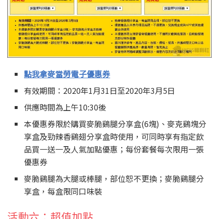
點我拿麥當勞電子優惠券
有效期間：2020年1月31日至2020年3月5日
供應時間為上午10:30後
本優惠券限於購買麥脆鷄腿分享盒(6塊)、麥克鷄塊分
享盒及勁辣香鷄翅分享盒時使用，可同時享有指定飲
品買一送一及人氣加點優惠；每份套餐每次限用一張
優惠券
麥脆鷄腿為大腿或棒腿，部位恕不更換；麥脆鷄腿分
享盒，每盒限同口味裝
活動六：超值加點