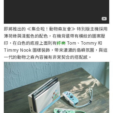
即將推出的 ≪集合啦！動物森友會≫ 特別版主機採用
薄荷綠與淺藍色的配色，在機背還帶有橫紋的圖案壓
印，在白色的底座上面則有
奸商
Tom、Tommy 和
Timmy Nook 圖樣裝飾，帶來濃濃的島嶼氛圍，與這
一代的動物之森內容擁有非常契合的搭配感。