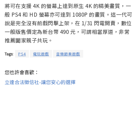
將可在支援
4K
的螢幕上達
到原生
4K
的精美畫質，一
般 PS4 和
HD
螢幕亦可達到
1080P
的畫質。這一代可
說是完全沒有前戲閃擊上架，在 1/31 閃電開賣，數位
一般版售價定為新台幣 490 元，可謂相當厚道，非常
推薦闔家親子共玩。
Tags:
PS4
電玩遊戲
音樂節奏遊戲
您也許會喜歡：
立達合法徵信社-讓您安心的選擇