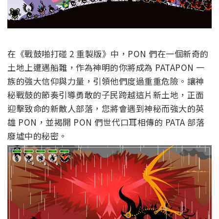
在《戰鼓啪打碰 2 重製版》中，
PON
們在一個新奇的
土地上遭遇船難，作為神明的你將成為
PATA
PON
一
族的強大信仰與力量，引領他們度過重重危險。讓神
秘戰鼓的節奏引導勇敢的子民跨越這片新土地，
正面
迎擊致命的新敵人部落，您將會遇到神秘而強大的英
雄
PON
，並揭開
PON
們世代口耳相傳的
PATA
部落
廢墟
中的秘密。