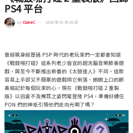
PS4 平台
by
ClaireC
2020 年 01 月 30 日
曾經親身經歷過 PSP 時代的老玩家們一定都會知道
《戰鼓啪打碰》這系列老少皆宜的超洗腦音樂節奏遊
戲，與至今不斷推出新番的《太鼓達人》不同，這款
容易上手卻又不簡單的遊戲用它俐落、朗朗上口的節
奏銘記於每個玩家的心，現在《戰鼓啪打碰 2 重製
版》以迅雷不及掩耳之姿閃電登陸 PS4，準備好續任
PON 們的神祇引領他們走向光明了嗎？