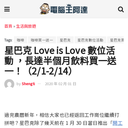
首頁
»
生活與旅遊
Tags:
咖啡
咖啡買一送一
星巴克
星巴克數位活動
星巴克買
星巴克 Love is Love 數位活
動 ，長達半個月飲料買一送
一！（2/1-2/14）
by
Shengti
2020 年 02 月 01 日
過完農曆新年，相信大家也已經返回工作崗位繼續打
拼吧？星巴克除了幾天前在 1 月 30 日當日推出「
開工