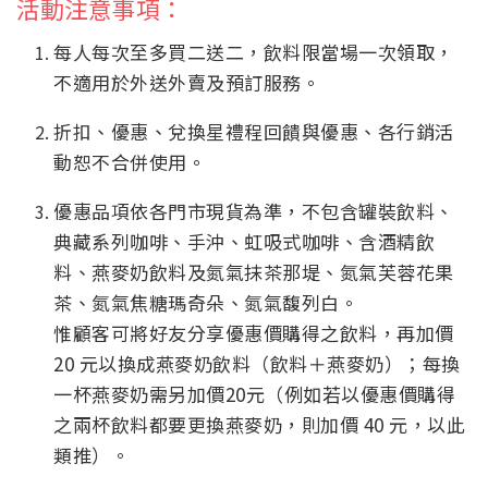
活動注意事項：
每人每次至多買二送二，飲料限當場一次領取，
不適用於外送外賣及預訂服務。
折扣、優惠、兌換星禮程回饋與優惠、各行銷活
動恕不合併使用。
優惠品項依各門市現貨為準，不包含罐裝飲料、
典藏系列咖啡、手沖、虹吸式咖啡、含酒精飲
料、燕麥奶飲料及氮氣抹茶那堤、氮氣芙蓉花果
茶、氮氣焦糖瑪奇朵、氮氣馥列白。
惟顧客可將好友分享優惠價購得之飲料，再加價
20 元以換成燕麥奶飲料（飲料＋燕麥奶）；每換
一杯燕麥奶需另加價20元（例如若以優惠價購得
之兩杯飲料都要更換燕麥奶，則加價 40 元，以此
類推）。