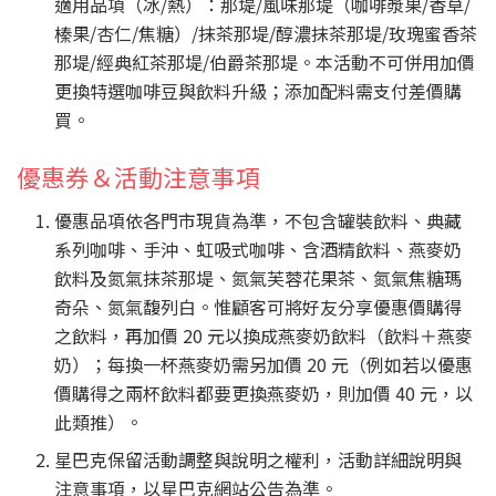
適用品項（冰/熱）：那堤/風味那堤（咖啡漿果/香草/
榛果/杏仁/焦糖）/抹茶那堤/醇濃抹茶那堤/玫瑰蜜香茶
那堤/經典紅茶那堤/伯爵茶那堤。本活動不可併用加價
更換特選咖啡豆與飲料升級；添加配料需支付差價購
買。
優惠券＆活動注意事項
優惠品項依各門市現貨為準，不包含罐裝飲料、典藏
系列咖啡、手沖、虹吸式咖啡、含酒精飲料、燕麥奶
飲料及氮氣抹茶那堤、氮氣芙蓉花果茶、氮氣焦糖瑪
奇朵、氮氣馥列白。惟顧客可將好友分享優惠價購得
之飲料，再加價 20 元以換成燕麥奶飲料（飲料＋燕麥
奶）；每換一杯燕麥奶需另加價 20 元（例如若以優惠
價購得之兩杯飲料都要更換燕麥奶，則加價 40 元，以
此類推）。
星巴克保留活動調整與說明之權利，活動詳細說明與
注意事項，以星巴克網站公告為準。