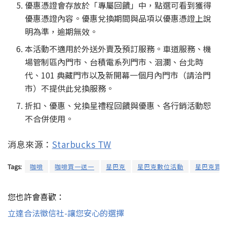
優惠憑證會存放於「專屬回饋」中，點選可看到獲得
優惠憑證內容。優惠兌換期間與品項以優惠憑證上說
明為準，逾期無效。
本活動不適用於外送外賣及預訂服務。車道服務、機
場管制區內門市、台積電系列門市、洄瀾、台北時
代、101 典藏門市以及新開幕一個月內門市（請洽門
市）不提供此兌換服務。
折扣、優惠、兌換星禮程回饋與優惠、各行銷活動恕
不合併使用。
消息來源：
Starbucks TW
Tags:
咖啡
咖啡買一送一
星巴克
星巴克數位活動
星巴克買
您也許會喜歡：
立達合法徵信社-讓您安心的選擇