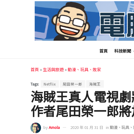
首頁
科技新聞
首頁
»
生活與旅遊
»
動漫、玩具、敗家
Tags:
Netflix
尾田榮一郎
海賊王
海賊王真人電視劇
作者尾田榮一郎將
by
Amola
2020 年 01 月 31 日
in
動漫、玩具、