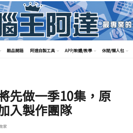
酷品開箱
阿達自製工具
APP/軟體/教學
休閒/懶人包
將先做一季10集，原
加入製作團隊
敗家