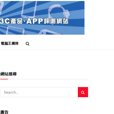
電腦王團隊
網站搜尋
廣告