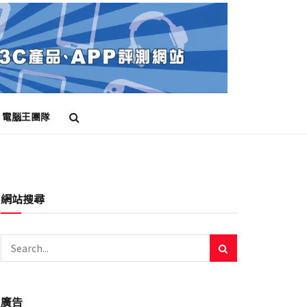
電腦王團隊
網站搜尋
廣告