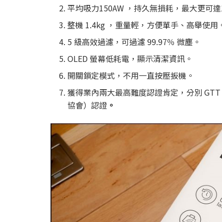
平均吸力150AW ，持久無損耗，最大更可達1
整機 1.4kg ，重量輕，方便單手、高舉使用
5 級高效過濾，可過濾 99.97％ 微塵。
OLED 螢幕低耗電，顯示清潔資訊。
開關鎖定模式，不用一直按壓扳機。
獲得業內兩大最高難度認證肯定，分別 GTT
協會）認證
。