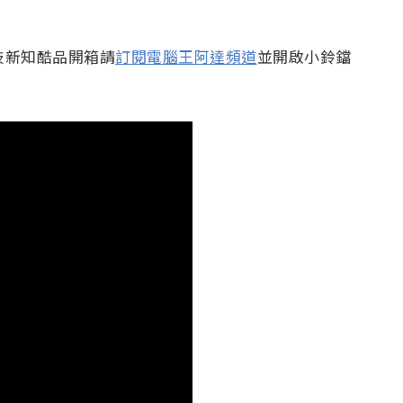
科技新知酷品開箱請
訂閱電腦王阿達頻道
並開啟小鈴鐺