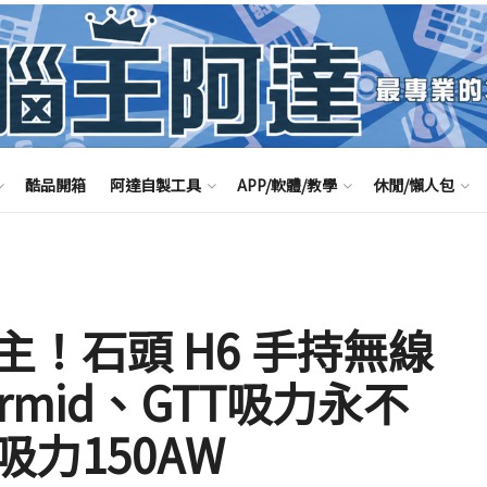
酷品開箱
阿達自製工具
APP/軟體/教學
休閒/懶人包
！石頭 H6 手持無線
rmid、GTT吸力永不
力150AW