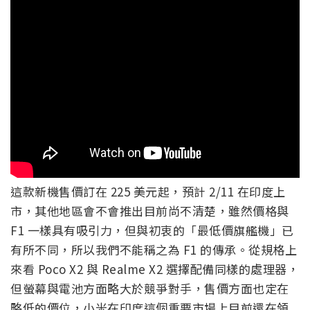
這款新機售價訂在 225 美元起，預計 2/11 在印度上
市，其他地區會不會推出目前尚不清楚，雖然價格與
F1 一樣具有吸引力，但與初衷的「最低價旗艦機」已
有所不同，所以我們不能稱之為 F1 的傳承。從規格上
來看 Poco X2 與 Realme X2 選擇配備同樣的處理器，
但螢幕與電池方面略大於競爭對手，售價方面也定在
略低的價位，小米在印度這個重要市場上目前還在領