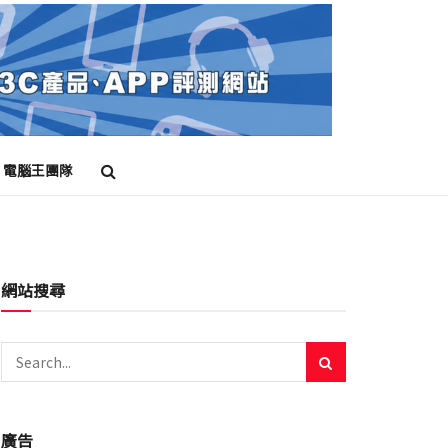
電腦王團隊
網站搜尋
廣告