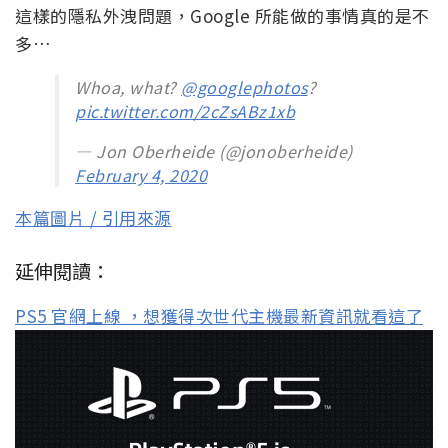
這樣的隱私外洩問題，Google 所能做的事情真的是不
多…
Whoa, what?
@googlephotos
?
pic.twitter.com/2cZsABz1xb
— Jon Oberheide (@jonoberheide)
February 4, 2020
本篇圖片 / 引用來源
延伸閱讀：
PS5 官網上線 ，想獲得次世代主機最新資訊就看這了