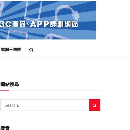
電腦王團隊
網站搜尋
廣告