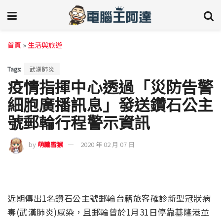
首頁
»
生活與旅遊
Tags:
武漢肺炎
疫情指揮中心透過「災防告警
細胞廣播訊息」發送鑽石公主
號郵輪行程警示資訊
by
萌朧雪猴
2020 年 02 月 07 日
近期傳出1名鑽石公主號郵輪台籍旅客確診新型冠狀病
毒(武漢肺炎)感染，且郵輪曾於1月31日停靠基隆港並