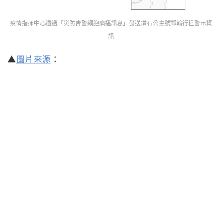
疫情指揮中心透過「災防告警細胞廣播訊息」發送鑽石公主號郵輪行程警示資
訊
▲
圖片來源
：