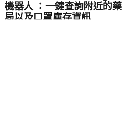
機器人 ：一鍵查詢附近的藥
局以及口罩庫存資訊
by
Shengti
2020 年 02 月 07 日 - Updated on 2026 年 08 月 04 日
隨著台灣口罩實名制上線後，對於有口罩購買需求的
民眾可前往鄰近的健保特約藥局購買口罩。為了節省
尋覓口罩的時間，今天就來為各位介紹這個 台灣口罩
藥局查詢 Telegram 機器人 ，除可以方便各位在
Telegram 一鍵查詢直接回傳附近有口罩的藥局，同時
也能顯示各個藥局最新的口罩庫存資訊。