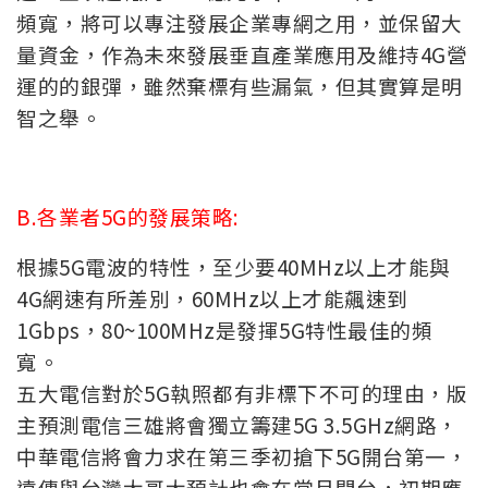
頻寬，將可以專注發展企業專網之用，並保留大
量資金，作為未來發展垂直產業應用及維持4G營
運的的銀彈，雖然棄標有些漏氣，但其實算是明
智之舉。
B.各業者5G的發展策略:
根據5G電波的特性，至少要40MHz以上才能與
4G網速有所差別，60MHz以上才能飆速到
1Gbps，80~100MHz是發揮5G特性最佳的頻
寬。
五大電信對於5G執照都有非標下不可的理由，版
主預測電信三雄將會獨立籌建5G 3.5GHz網路，
中華電信將會力求在第三季初搶下5G開台第一，
遠傳與台灣大哥大預計也會在當月開台，初期應