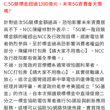
C.5G競標金超過1380億元，未來5G資費會天價
嗎?
針對這次5G競標金額過高，恐怕影響未來資費居
高不下。NCC陳耀祥對外表示：「5G第一階段競
標金額的確超出NCC及行政院目標，感謝電信業
者熱烈參與，至於標金過高恐影響消費者權益的
部分，陳耀祥打包票【請大家不用擔心】，NCC
及行政院都有做萬全準備。」
不過，台灣政府官僚體系通常很怕圖利業者，
NCC打包票【請大家不用擔心】，其實很難讓人
放心。這次企圖彎道超車中華電信的遠傳電信總
經理井琪呼籲，希望政府能參考美國成立「5G基
金」的作法，自本次頻譜競標標金中直接提撥二
分之一標金協助電信業者進行5G建設與創新應用
服務，這樣可以協助5G網路快速佈建，實質降低