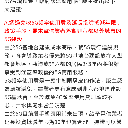
5G溢增標金，政府該怎麼用呢? 版主提出以下三
大建議:
A.透過免收5G頻率使用費及延長投資抵減年限..
政策手段，要求電信業者落實非六都以外城市的
5G建設:
由於5G基地台建設成本高昂，就5G現行建設規
範，將會導致業者優先將5G基地台建設放在大型
都會地區，將造成非六都的居民2~3年內將很難
享受到涵蓋率較優的5G商用服務。
5G頻率使用費是一頭牛剝兩層皮的作法，版主認
為應該減免，讓業者更有意願到非六都地區建設
5G基地台，至於減免4G頻率使用費則應該不
必，井水與河水當分清楚。
由於5G目前殺手級應用尚未出現，給予電信業者
延長投資抵減年限為10年也算合理，這樣可以鼓