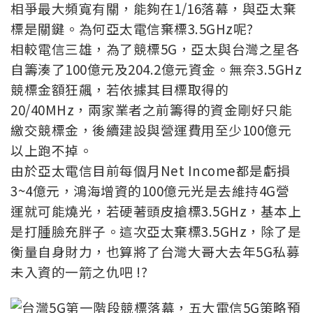
相爭最大頻寬有關，能夠在1/16落幕，與亞太棄
標是關鍵。為何亞太電信棄標3.5GHz呢?
相較電信三雄，為了競標5G，亞太與台灣之星各
自籌湊了100億元及204.2億元資金。無奈3.5GHz
競標金額狂飆，若依據其目標取得的
20/40MHz，兩家業者之前籌得的資金剛好只能
繳交競標金，後續建設與營運費用至少100億元
以上跑不掉。
由於亞太電信目前每個月Net Income都是虧損
3~4億元，鴻海增資的100億元光是去維持4G營
運就可能燒光，若硬著頭皮搶標3.5GHz，基本上
是打腫臉充胖子。這次亞太棄標3.5GHz，除了是
衡量自身財力，也算將了台灣大哥大去年5G私募
未入資的一箭之仇吧 !?