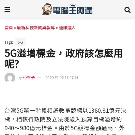
首頁
»
最新科技新聞與報導
»
通訊達人
Tags:
5G
5G溢增標金，政府該怎麼用
呢?
by
小丰子
2020 年 02 月 07 日
台灣5G第一階段頻譜數量競標以1380.81億元決
標，相較行政院及立法院歲入預算目標溢增約
940～980億元標金。由於5G競標金額過高，外