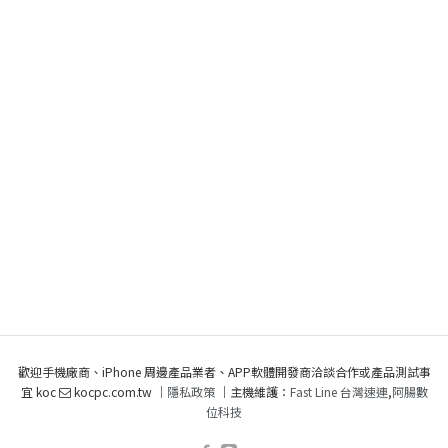
歡迎手機廠商、iPhone 周邊產品業者、APP軟體開發商洽談合作或產品測試事
宜 koc
kocpc.com.tw ｜
隱私政策
｜主機維護：
Fast Line 台灣速連
,
阿腸數
位科技