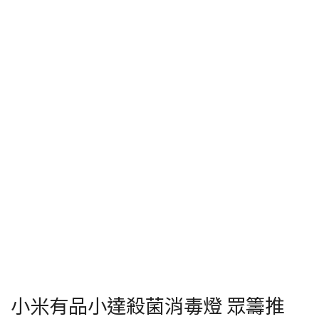
小米有品小達殺菌消毒燈 眾籌推