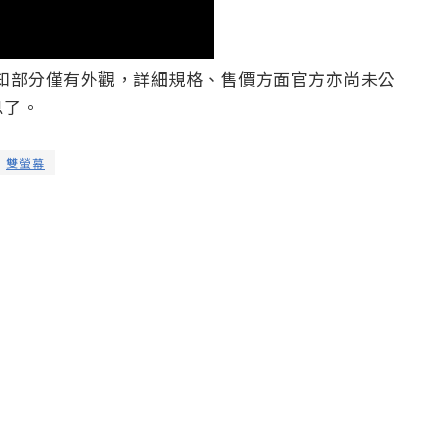
確定，已知部分僅有外觀，詳細規格、售價方面官方亦尚未公
息了。
雙螢幕