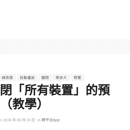
網頁版
自動播放
關閉
預告片
預覽
可以關閉「所有裝置」的預
 （教學）
on 2026 年 08 月 04 日
in
跨平台App