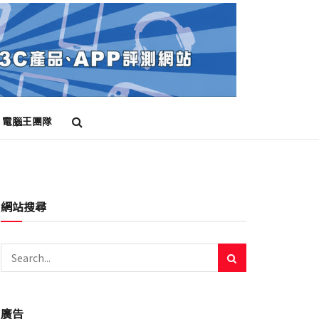
電腦王團隊
網站搜尋
廣告