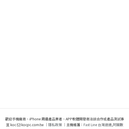
歡迎手機廠商、iPhone 周邊產品業者、APP軟體開發商洽談合作或產品測試事
宜 koc
kocpc.com.tw ｜
隱私政策
｜主機維護：
Fast Line 台灣速連
,
阿腸數