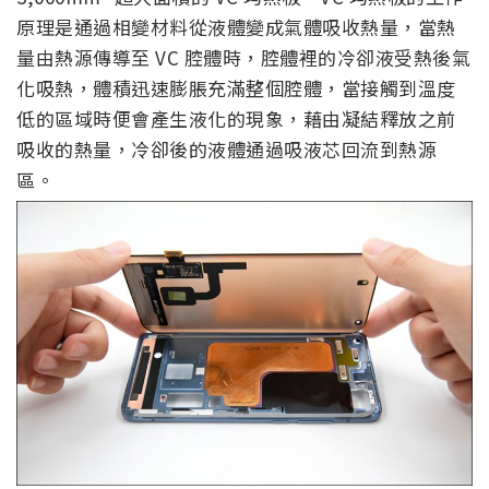
原理是通過相變材料從液體變成氣體吸收熱量，當熱
量由熱源傳導至 VC 腔體時，腔體裡的冷卻液受熱後氣
化吸熱，體積迅速膨脹充滿整個腔體，當接觸到溫度
低的區域時便會產生液化的現象，藉由凝結釋放之前
吸收的熱量，冷卻後的液體通過吸液芯回流到熱源
區。