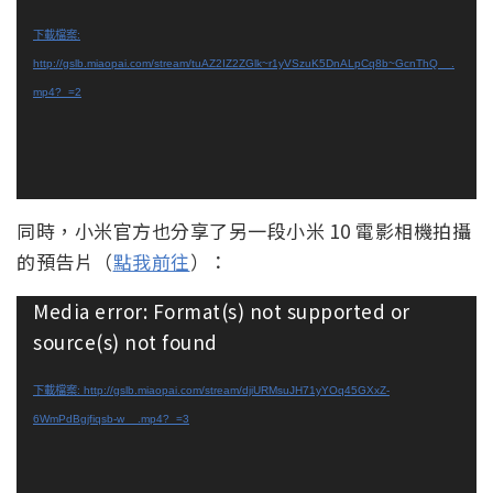
播
放
下載檔案:
器
http://gslb.miaopai.com/stream/tuAZ2IZ2ZGlk~r1yVSzuK5DnALpCq8b~GcnThQ__.
mp4?_=2
同時，小米官方也分享了另一段小米 10 電影相機拍攝
的預告片（
點我前往
）：
視
Media error: Format(s) not supported or
訊
source(s) not found
播
放
下載檔案: http://gslb.miaopai.com/stream/djiURMsuJH71yYOq45GXxZ-
器
6WmPdBgjfiqsb-w__.mp4?_=3