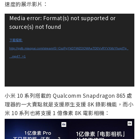
速度的展示影片：
視
Media error: Format(s) not supported or
訊
source(s) not found
播
放
下載檔案:
器
http://gslb.miaopai.com/stream/G~CszPgYkD7iWZOOWAaTD0VvRYVXlrbYfuqdTg_
_.mp4?_=1
小米 10 系列搭載的 Qualcomm Snapdragon 865 處
理器的一大賣點就是支援原生支援 8K 錄影機能，而小
米 10 系列也將支援 1 億像素 8K 電影相機：