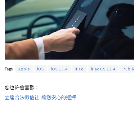
Tags:
Apple
iOS
iOS 13.4
iPad
iPadOS 13.4
Public 
您也許會喜歡：
立達合法徵信社-讓您安心的選擇