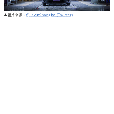
▲圖片來源：
@JayinShanghai(Twitter)