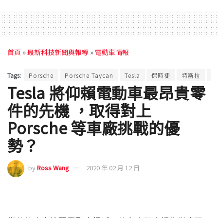
首頁
»
最新科技新聞與報導
»
電動車情報
Tags:
Porsche
Porsche Taycan
Tesla
保時捷
特斯拉
電
Tesla 將仰賴電動車最昂貴零
件的先機 ，取得對上
Porsche 等車廠挑戰的優
勢？
by
Ross Wang
2020 年 02 月 12 日