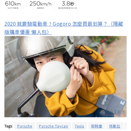
2020 就要騎電動車！Gogoro 怎麼買最划算？（隱藏
版購車優惠 懶人包）
Tags:
Porsche
Porsche Taycan
Tesla
保時捷
特斯拉
電