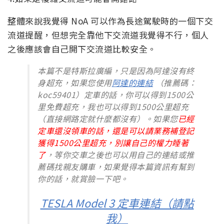
整體來說我覺得 NoA 可以作為長途駕駛時的一個下交
流道提醒，但想完全靠他下交流道我覺得不行，個人
之後應該會自己開下交流道比較安全。
本篇不是特斯拉廣編，只是因為阿達沒有終
身超充，如果您使用
阿達的連結
（推薦碼：
koc59401）定車的話，你可以得到1500公
里免費超充，我也可以得到1500公里超充
（直接網路定就什麼都沒有）。如果您
已經
定車還沒領車的話，還是可以請業務補登記
獲得1500公里超充，別讓自己的權力睡著
了
，等你交車之後也可以用自己的連結或推
薦碼找親友購車，如果覺得本篇資訊有幫到
你的話，就賞臉一下吧。
TESLA Model 3 定車連結（請點
我）