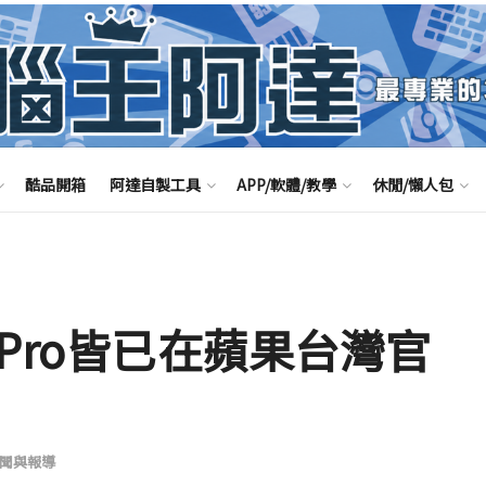
酷品開箱
阿達自製工具
APP/軟體/教學
休閒/懶人包
 Pro皆已在蘋果台灣官
聞與報導