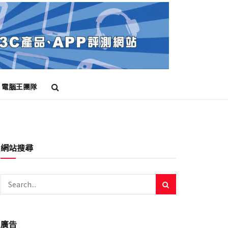
電腦王團隊
網站搜尋
廣告