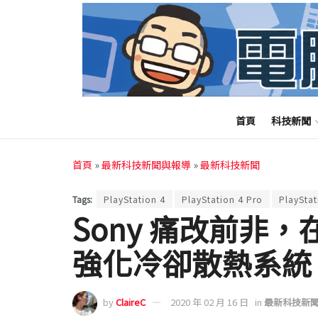
首頁
科技新聞
首頁
»
最新科技新聞與報導
»
最新科技新聞
Tags:
PlayStation 4
PlayStation 4 Pro
PlayStat
Sony 痛改前非，在 P
強化冷卻散熱系統
by
ClaireC
2020 年 02 月 16 日
in
最新科技新