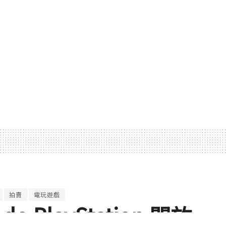
拍賣
電玩遊戲
o PlayStation 開放