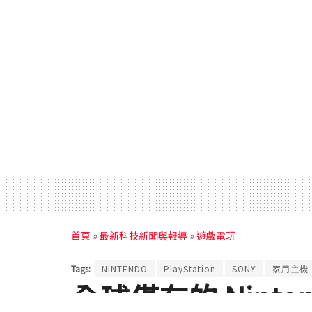
首頁
»
最新科技新聞與報導
»
遊戲電玩
Tags:
NINTENDO
PlayStation
SONY
家用主機
全球僅存的 Nintend