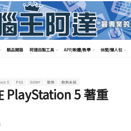
酷品開箱
阿達自製工具
APP/軟體/教學
休閒/懶人包
ion 5
PS5
SONY
散熱
散熱系統
layStation 5 著重
聞