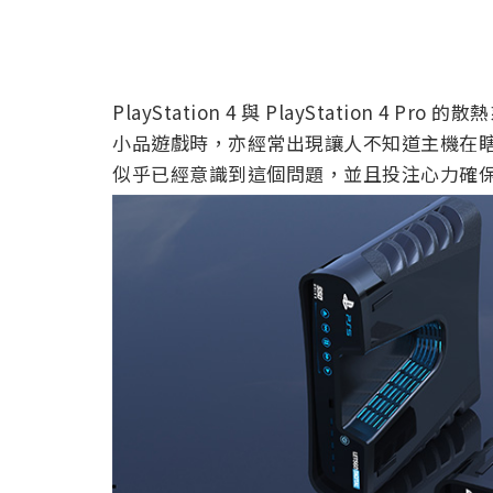
PlayStation 4 與 PlayStation
小品遊戲時，亦經常出現讓人不知道主機在
似乎已經意識到這個問題，並且投注心力確保在即將