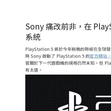
Sony 痛改前非，在 Play
系統
PlayStation 5 將於今年稍晚的時候
時 Sony 啟動了 PlayStation 5 的
官方網站
管關於下一代遊戲機的規格仍然未知，但 PlayStat
有太遠。