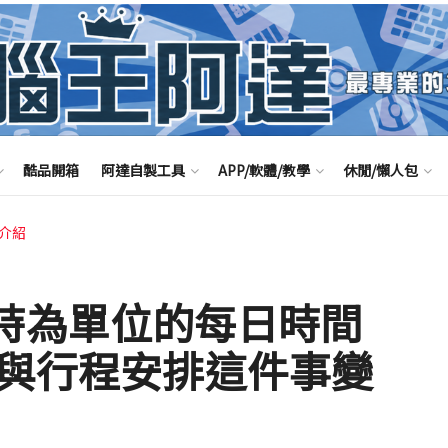
酷品開箱
阿達自製工具
APP/軟體/教學
休閒/懶人包
享介紹
 以小時為單位的每日時間
作與行程安排這件事變