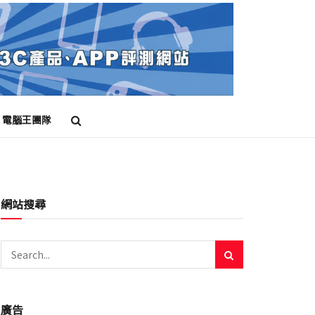
電腦王團隊
網站搜尋
廣告