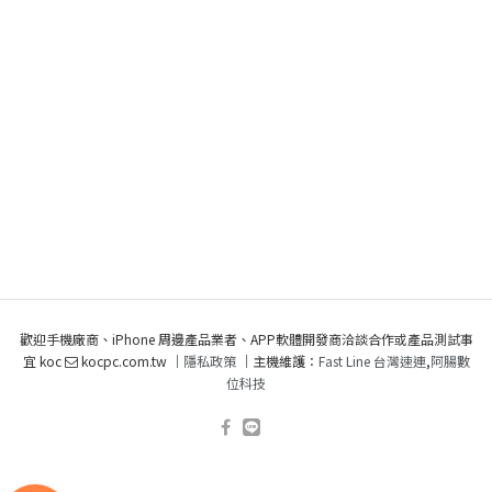
歡迎手機廠商、iPhone 周邊產品業者、APP軟體開發商洽談合作或產品測試事
宜 koc
kocpc.com.tw ｜
隱私政策
｜主機維護：
Fast Line 台灣速連
,
阿腸數
位科技