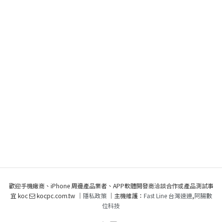
歡迎手機廠商、iPhone 周邊產品業者、APP軟體開發商洽談合作或產品測試事
宜 koc
kocpc.com.tw ｜
隱私政策
｜主機維護：
Fast Line 台灣速連
,
阿腸數
位科技