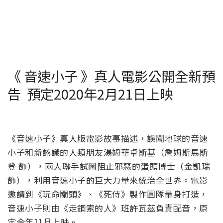
《 音速小子 》真人電影公開全新預
告 預定2020年2月21日上映
《音速小子》真人版電影故事描述，誤闖地球的音速
小子和新認識的人類朋友湯姆華卓斯基（詹姆斯馬斯
登 飾），兩人聯手試圖阻止邪惡的蛋頭博士（金凱瑞
飾），利用音速小子的巨大力量來統治全世界。電影
邀請到《玩命關頭》、《死侍》製作團隊量身打造，
音速小子則由《走鋼索的人》班許瓦茲負責配音，原
定今年11月上映。