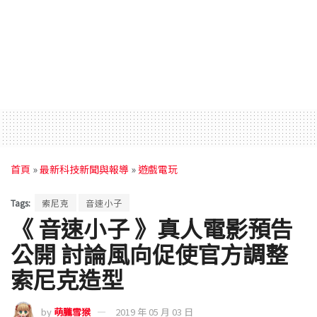
首頁
»
最新科技新聞與報導
»
遊戲電玩
Tags:
索尼克
音速小子
《 音速小子 》真人電影預告
公開 討論風向促使官方調整
索尼克造型
by
萌朧雪猴
2019 年 05 月 03 日