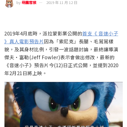
by
萌朧雪猴
2019 年 11 月 12 日
2019年4月底時，派拉蒙影業公開的
首支《 音速小子
》真人電影預告片
因為「索尼克」長腿、毛茸茸樣
貌，及其身材比例，引發一波話題討論，最終讓導演
傑夫‧富勒(Jeff Fowler‏)表示會做出修改，最新的
《音速小子》預告片今(12)日正式公開，並提到2020
年2月21日將上映。