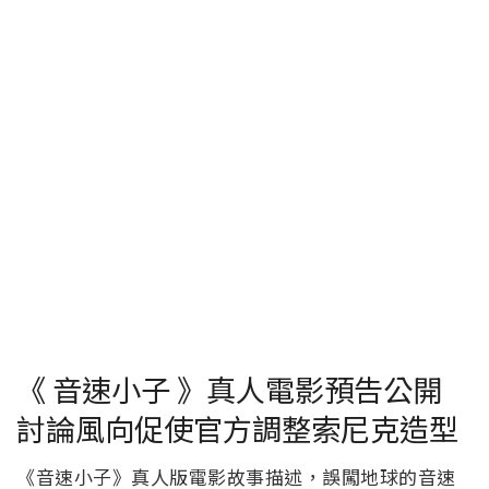
《 音速小子 》真人電影預告公開
討論風向促使官方調整索尼克造型
《音速小子》真人版電影故事描述，誤闖地球的音速
小子和新認識的人類朋友湯姆華卓斯基（詹姆斯馬斯
登 飾），兩人聯手試圖阻止邪惡的蛋頭博士（金凱瑞
飾），利用音速小子的巨大力量來統治全世界。電影
邀請到《玩命關頭》、《死侍》製作團隊量身打造，
音速小子則由《走鋼索的人》班許瓦茲負責配音，原