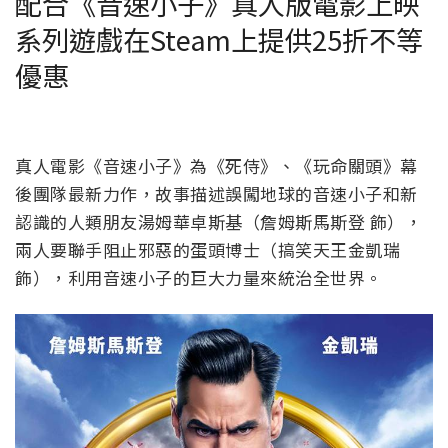
配合《音速小子》真人版電影上映
系列遊戲在Steam上提供25折不等
優惠
真人電影《音速小子》為《死侍》、《玩命關頭》幕
後團隊最新力作，故事描述誤闖地球的音速小子和新
認識的人類朋友湯姆華卓斯基（詹姆斯馬斯登 飾），
兩人要聯手阻止邪惡的蛋頭博士（搞笑天王金凱瑞
飾），利用音速小子的巨大力量來統治全世界。