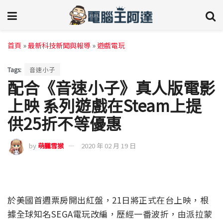
首頁
»
最新科技新聞與報導
»
遊戲電玩
Tags:
音速小子
配合《音速小子》真人版電影
上映 系列遊戲在Steam上提
供25折不等優惠
by
萌朧雪猴
2020 年 02 月 19 日
於美國首週票房開出紅盤，21日將正式在台上映，根
據全球知名SEGA電玩改編，歷經一番波折，由派拉蒙