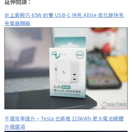
延伸閱讀：
史上最輕巧 65W 的雙 USB-C 快充 Allite 氮化鎵快充
充電器開箱
不僅效率提升，Tesla 也將推 110kWh 更大電池硬體
升級選項