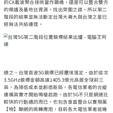
的CA載波聚合技術當作鵲橋，還是可以整合雙方
的頻譜及基地台資源，找出突圍之道，所以第二
階段的結果並無法斷定台灣大哥大與台灣之星已
經無法共結連理。
總之，台灣首波5G競標已經塵埃落定，由於這次
3.5GHz競標金額高達1405.3億元高居全球前三
高，為降低成本並創造新局，各電信業者的合縱
連橫其實才開始鳴槍起跑。由於5G不只是網速比
較快的行動通訊而已，也包含垂直整合以實現萬
【物】聯網的商轉應用，目前各大電信業者這幾