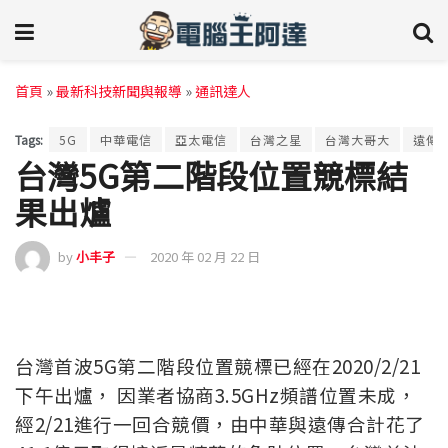
首頁
»
最新科技新聞與報導
»
通訊達人
Tags:
5G
中華電信
亞太電信
台灣之星
台灣大哥大
遠傳
台灣5G第二階段位置競標結
果出爐
by
小丰子
2020 年 02 月 22 日
台灣首波5G第二階段位置競標已經在2020/2/21
下午出爐， 因業者協商3.5GHz頻譜位置未成，
經2/21進行一回合競價，由中華與遠傳合計花了