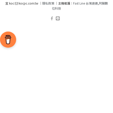
宜 koc
kocpc.com.tw ｜
隱私政策
｜主機維護：
Fast Line 台灣速連
,
阿腸數
位科技