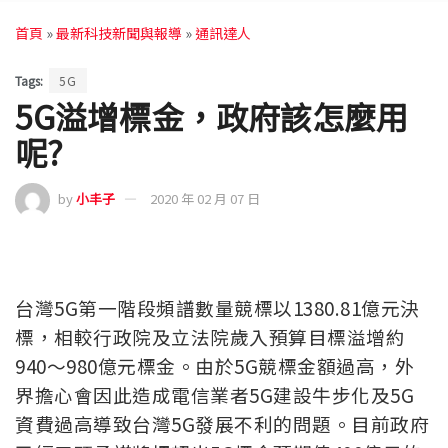
首頁
»
最新科技新聞與報導
»
通訊達人
Tags:
5G
5G溢增標金，政府該怎麼用
呢?
by
小丰子
2020 年 02 月 07 日
台灣5G第一階段頻譜數量競標以1380.81億元決
標，相較行政院及立法院歲入預算目標溢增約
940～980億元標金。由於5G競標金額過高，外
界擔心會因此造成電信業者5G建設牛步化及5G
資費過高導致台灣5G發展不利的問題。目前政府