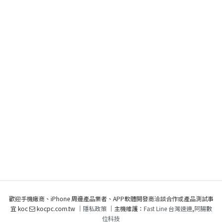
歡迎手機廠商、iPhone 周邊產品業者、APP軟體開發商洽談合作或產品測試事
宜 koc
kocpc.com.tw ｜
隱私政策
｜主機維護：
Fast Line 台灣速連
,
阿腸數
位科技