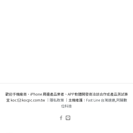
歡迎手機廠商、iPhone 周邊產品業者、APP軟體開發商洽談合作或產品測試事
宜 koc
kocpc.com.tw ｜
隱私政策
｜主機維護：
Fast Line 台灣速連
,
阿腸數
位科技