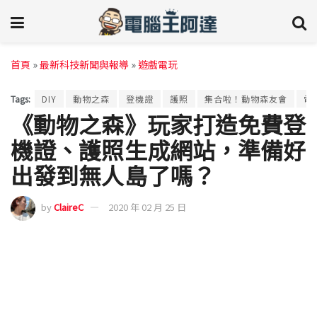
首頁
»
最新科技新聞與報導
»
遊戲電玩
Tags:
DIY
動物之森
登機證
護照
集合啦！動物森友會
電
《動物之森》玩家打造免費登
機證、護照生成網站，準備好
出發到無人島了嗎？
by
ClaireC
2020 年 02 月 25 日