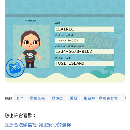
Tags:
DIY
動物之森
登機證
護照
集合啦！動物森友會
電
您也許會喜歡：
立達合法徵信社-讓您安心的選擇