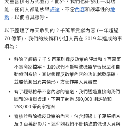
大量審核的方式並行。此外，我們也研發出一項功
能，任何人都能檢舉
評論
、不當
內容
和誤導性的
地
點
，以便將其移除。
以下整理了每天收到的 2 千萬筆貢獻內容 (一年超過
70 億筆)，我們的技術和小組人員在 2019 年達成的事
項為：
移除了超過 7 千 5 百萬則違反政策的評論和 4 百萬筆
不實商家檔案。由於我們不斷精進機器學習模型和自
動偵測系統，其封鎖違反政策內容的功能越發準確，
並能偵測出異常情形，方便作業人員審查
有了輕鬆檢舉不當內容的管道，我們透過直接向我們
回報的檢舉資訊，下架了超過 580,000 則評論和
258,000 筆商家檔案
審核並移除違反政策的內容，包含超過 1 千萬張相片
及 3 百萬部影片。這仰賴我們不斷精進的做也人員與