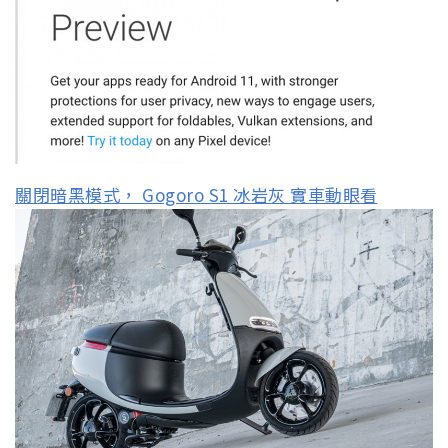
關閉暗黑模式， Gogoro S1 冰岩灰 實車動眼看