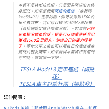
本篇不是特斯拉廣編，只是因為阿達沒有終
身超充，如果您使用
阿達的連結
（推薦碼：
koc59401）定車的話，你可以得到1500公
里免費超充，我也可以得到1500公里超充
（直接網路定就什麼都沒有）。如果您
已經
定車還沒領車的話，還是可以請業務補登記
獲得1500公里超充，別讓自己的權力睡著
了
，等你交車之後也可以用自己的連結或推
薦碼找親友購車，如果覺得本篇資訊有幫到
你的話，就賞臉一下吧。
TESLA Model 3 定車連結（請點
我）
TESLA 車主討論社團（請點我）
延伸閱讀：
AirPods 怕掉 ？那就跟 Apple Watch 綁在一起啊