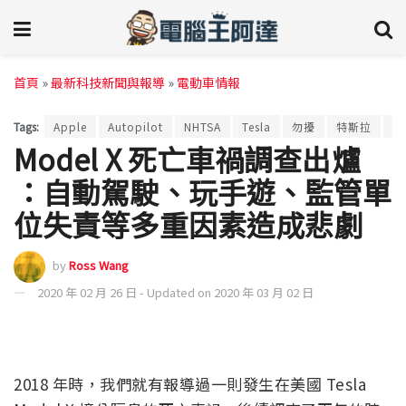
首頁
»
最新科技新聞與報導
»
電動車情報
Tags:
Apple
Autopilot
NHTSA
Tesla
勿擾
特斯拉
自
Model X 死亡車禍調查出爐
：自動駕駛、玩手遊、監管單
位失責等多重因素造成悲劇
by
Ross Wang
2020 年 02 月 26 日 - Updated on 2020 年 03 月 02 日
2018 年時，我們就有報導過一則發生在美國 Tesla