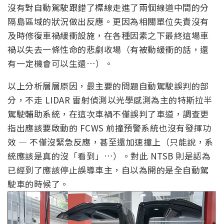
沒有對自動駕駛跟錯了標線走進了兩個線道中間的分
隔島區域的狀況做出反應。更因為相關單位失責沒有
及時修復車禍緩衝設施，在各種因素之下最終這場車
禍以失去一條性命的悲劇收場（有被動緩衝的話，還
有一定機會可以生還…）。
以上分析層層原因，最主要的問題自動駕駛誤判的部
分，不走 LIDAR 雷射偵測以光學感測為主的特斯拉半
駕駛輔助系統，在這次車禍不僅誤判了車道，調查更
指出應該要啟動的 FCWS 前撞預警系統也沒有發揮功
效 — 不僅沒緊急反應，甚至還加速撞上（只能說，系
統應該是真的沒「看到」…）。對此 NTSB 則是認為
已經到了應該停止誤導車主，自以為開的是全自動駕
駛車的時候了。