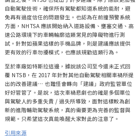
自動駕駛技術，確保所有駕駛都知道系統的能耐，避
免再有過度信任的問題發生。也認為在前撞預警系統
方面，NHTSA 應該開始納入道路設備、壅塞交通、高
速公路環境下的車輛輪廓這類常見的障礙物進行測
試。針對如蘋果這樣的手機品牌，則是建議應該提供
更有效的行車勿擾模式，也應該規勸這類行為。
至於車廠如特斯拉這邊，據說該公司至今還未正式回
覆 NTSB，在 2017 年針對其他自動駕駛相關車禍所提
出的改善建議… 也難怪會轉向「建議」政府監管單位
好好管管了。是說，這次車禍悲劇也的確是多個單位
與駕駛人的多重失責 / 過失所導致，面對這樣較為創
新的進階輔助駕駛系統，真的需要更為完善的監督與
規範。只希望這次真能喚醒大家對此的注意了。
引用來源