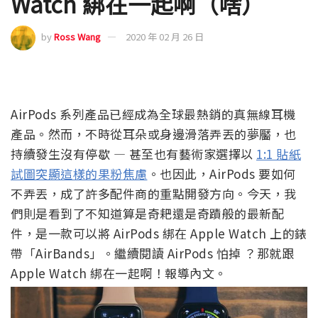
Watch 綁在一起啊（啥）
by
Ross Wang
2020 年 02 月 26 日
AirPods 系列產品已經成為全球最熱銷的真無線耳機
產品。然而，不時從耳朵或身邊滑落弄丟的夢靨，也
持續發生沒有停歇 — 甚至也有藝術家選擇以
1:1 貼紙
試圖突顯這樣的果粉焦慮
。也因此，AirPods 要如何
不弄丟，成了許多配件商的重點開發方向。今天，我
們則是看到了不知道算是奇耙還是奇蹟般的最新配
件，是一款可以將 AirPods 綁在 Apple Watch 上的錶
帶「AirBands」。繼續閱讀 AirPods 怕掉 ？那就跟
Apple Watch 綁在一起啊！報導內文。