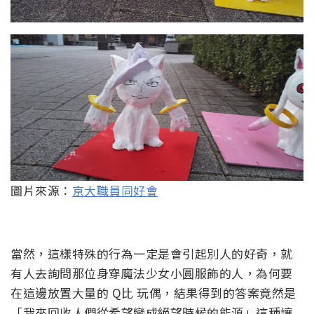
圖片來源：
京大職員同好會
當然，這樣特殊的行為一定是會引起別人的好奇，就
有人去詢問那位身穿魔法少女小圓服飾的人，為何要
在這邊放置大量的 Q比 玩偶，結果得到的答案竟然是
「我來回收人們從希望變成絕望時候的能源」這種讓