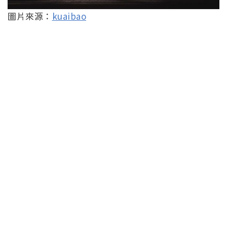
圖片來源：
kuaibao