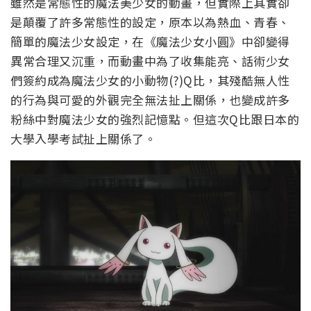
雖然是常態性的魔法美少女的動畫，但實際上其實卻
是顛覆了許多常態性的設定，原本以為熱血、青春、
簡單的魔法少女設定，在《魔法少女小圓》中卻變得
異常合理又沉重，而動畫中為了收集能亮、話術少女
們簽約成為魔法少女的小動物(?)Q比，其殘酷無人性
的行為與可愛的外觀完全無法扯上關係，也變成許多
粉絲中對魔法少女的強烈記憶點。但這次Q比跟日本的
大學入學考試扯上關係了。