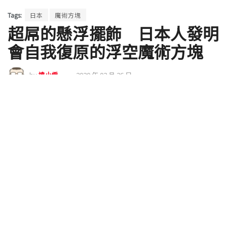
Tags:
日本
魔術方塊
超屌的懸浮擺飾 日本人發明
會自我復原的浮空魔術方塊
by
達小編
2020 年 02 月 26 日
說到魔術方塊，可以說是一款歷史悠久、訓練人類手
眼協調、外加腦袋心算的益智玩具，時至今日，相信