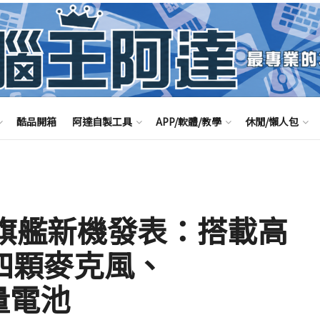
酷品開箱
阿達自製工具
APP/軟體/教學
休閒/懶人包
 5G 旗艦新機發表：搭載高
、四顆麥克風、
容量電池