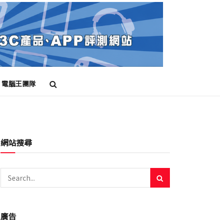
電腦王團隊
網站搜尋
廣告