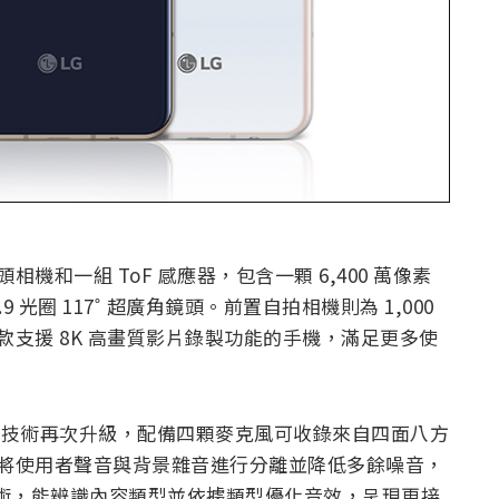
主鏡頭相機和一組 ToF 感應器，包含一顆 6,400 萬像素
1.9 光圈 117˚ 超廣角鏡頭。前置自拍相機則為 1,000
為旗下首款支援 8K 高畫質影片錄製功能的手機，滿足更多使
也針對音訊技術再次升級，配備四顆麥克風可收錄來自四面八方
功能，能將使用者聲音與背景雜音進行分離並降低多餘噪音，
音訊處理技術，能辨識內容類型並依據類型優化音效，呈現更接