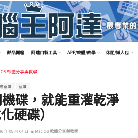
酷品開箱
阿達自製工具
APP/軟體/教學
休閒/懶人包
c OS 軟體分享與教學
統重灌
重灌
 開機碟，就能重灌乾淨
式化硬碟）
26 年 08 月 04 日
in
Mac OS 軟體分享與教學