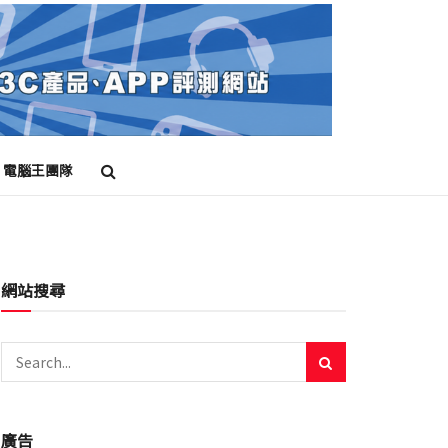
電腦王團隊
網站搜尋
廣告