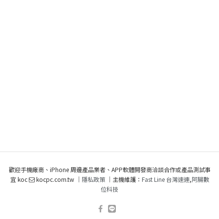
歡迎手機廠商、iPhone 周邊產品業者、APP軟體開發商洽談合作或產品測試事
宜 koc
kocpc.com.tw ｜
隱私政策
｜主機維護：
Fast Line 台灣速連
,
阿腸數
位科技