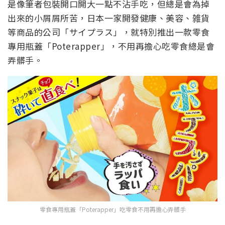
是像筆者包裝開口開大一點不沾手吃，但總是會為掉
出來的小屑屑所苦，日本一家開發健康、美容、雑貨
等商品的公司「サイプラス」，就特別推出一款零食
專用瓶蓋「Poterapper」，不用再擔心吃零食總是會
弄髒手。
零食專用瓶蓋「Poterapper」吃零食不用再擔心弄髒手