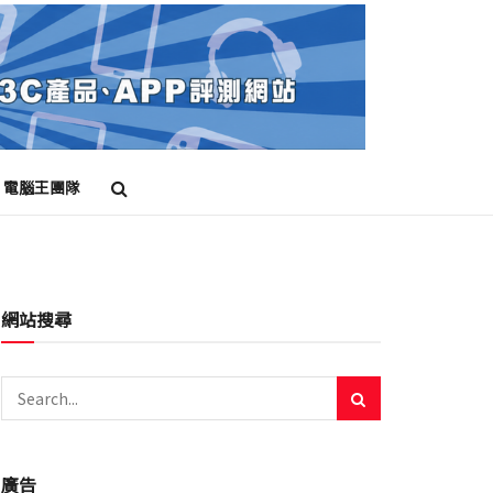
電腦王團隊
網站搜尋
廣告