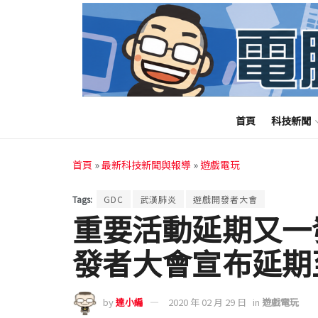
首頁
科技新聞
首頁
»
最新科技新聞與報導
»
遊戲電玩
Tags:
GDC
武漢肺炎
遊戲開發者大會
重要活動延期又一發 
發者大會宣布延期
by
達小編
2020 年 02 月 29 日
in
遊戲電玩