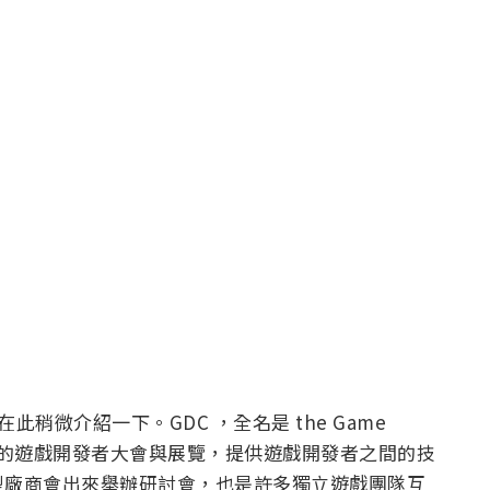
此稍微介紹一下。GDC ，全名是 the Game
球最大規模的遊戲開發者大會與展覽，提供遊戲開發者之間的技
型廠商會出來舉辦研討會，也是許多獨立遊戲團隊互