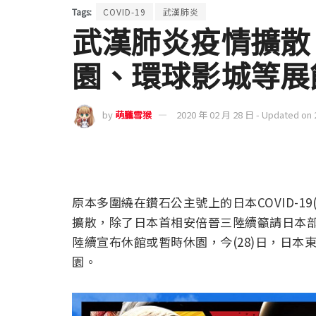
Tags:
COVID-19
武漢肺炎
武漢肺炎疫情擴散
園、環球影城等展
by
萌朧雪猴
2020 年 02 月 28 日 - Updated on
原本多圍繞在鑽石公主號上的日本COVID-1
擴散，除了日本首相安倍晉三陸續籲請日本
陸續宣布休館或暫時休園，今(28)日，日
園。