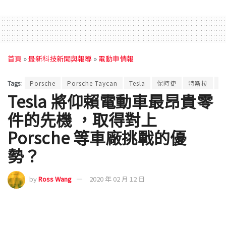
首頁
»
最新科技新聞與報導
»
電動車情報
Tags:
Porsche
Porsche Taycan
Tesla
保時捷
特斯拉
電
Tesla 將仰賴電動車最昂貴零
件的先機 ，取得對上
Porsche 等車廠挑戰的優
勢？
by
Ross Wang
2020 年 02 月 12 日