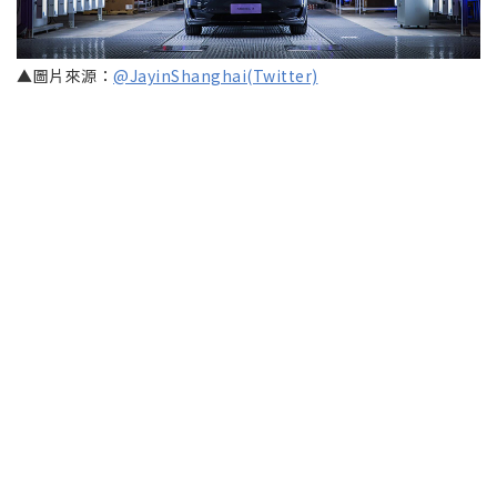
▲圖片來源：
@JayinShanghai(Twitter)