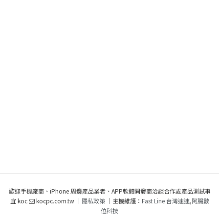
歡迎手機廠商、iPhone 周邊產品業者、APP軟體開發商洽談合作或產品測試事
宜 koc
kocpc.com.tw ｜
隱私政策
｜主機維護：
Fast Line 台灣速連
,
阿腸數
位科技